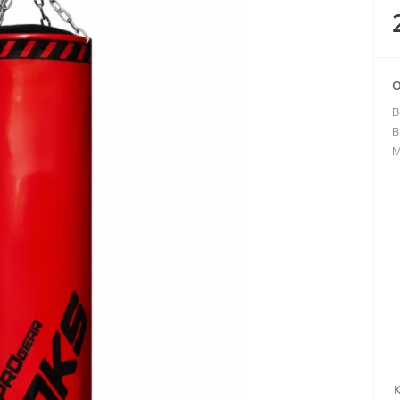
О
В
В
М
К