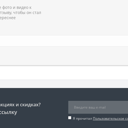
 фото и видео к
тзыву, чтобы он стал
ереснее
акциях и скидках?
ссылку
Я прочитал
Пользовательское 