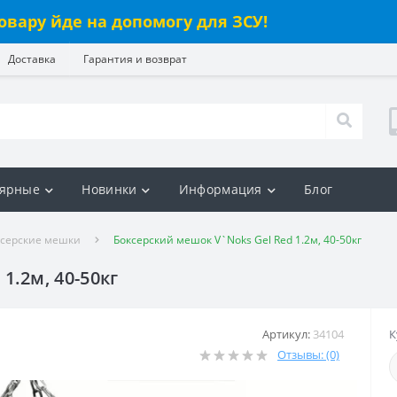
овару йде на допомогу для ЗСУ!
Доставка
Гарантия и возврат
ярные
Новинки
Информация
Блог
ксерские мешки
Боксерский мешок V`Noks Gel Red 1.2м, 40-50кг
1.2м, 40-50кг
Артикул:
34104
К
Отзывы: (0)