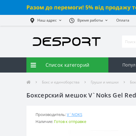
Разом до перемоги! 5% від продажу т
Наш адрес
Время работы
Оплата
Список категорий
Попул
Бокс и единоборства
Груши и мешки
Бо
Боксерский мешок V`Noks Gel Red 
Производитель:
V`NOKS
Наличие:
Готов к отправке