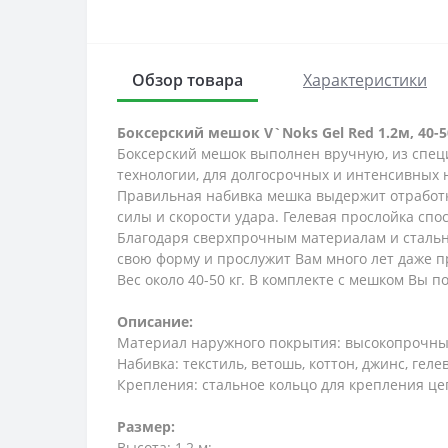
Обзор товара
Характеристики
Боксерский мешок V`Noks Gel Red 1.2м, 40-5
Боксерский мешок выполнен вручную, из спец
технологии, для долгосрочных и интенсивных н
Правильная набивка мешка выдержит отработку
силы и скорости удара. Гелевая прослойка спо
Благодаря сверхпрочным материалам и стальн
свою форму и прослужит Вам много лет даже п
Вес около 40-50 кг. В комплекте с мешком Вы п
Описание:
Материал наружного покрытия: высокопрочны
Набивка: текстиль, ветошь, коттон, джинс, гел
Крепления: стальное кольцо для крепления це
Размер:
Высота: 1,2 м;