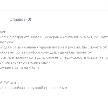
Отзывов (0)
0кг
иально разработанного инженерами компании V`Noks, PVC мат
агрузок.
 даже самых сильных ударов ногами и руками. Вы сможете отт
собствует более комфортному удару даже без перчаток.
ому крепежному кольцу, исключается возможность осадки напо
ри интенсивной эксплуатации.
олучаете цепи на 4 луча.
й PVC материал
евая прослойка с наружной стороны 5 мм
пи