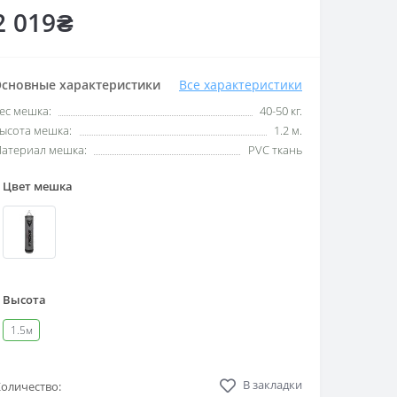
2 019₴
сновные характеристики
Все характеристики
ес мешка:
40-50 кг.
ысота мешка:
1.2 м.
атериал мешка:
PVC ткань
Цвет мешка
Высота
1.5м
В закладки
оличество: