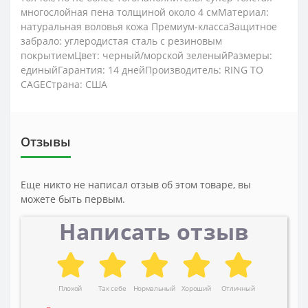
многослойная пена толщиной около 4 смМатериал:
натуральная воловья кожа Премиум-классаЗащитное
забрало: углеродистая сталь с резиновым
покрытиемЦвет: черный/морской зеленыйРазмеры:
единыйГарантия: 14 днейПроизводитель: RING TO
CAGEСтрана: США
Отзывы
Еще никто не написал отзыв об этом товаре, вы
можете быть первым.
Написать отзыв
Плохой
Так себе
Нормальный
Хороший
Отличный