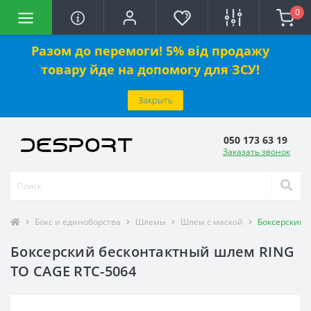
0
Разом до перемоги! 5% від продажу
товару йде на допомогу для ЗСУ!
Закрыть
050 173 63 19
Заказать звонок
Бокс и единоборства
Шлемы
Шлем с маской
Боксерский 
Боксерский бесконтактный шлем RING
TO CAGE RTC-5064