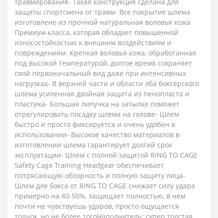
травмирования- Такая конструкция сделана для
защиты спортсмена от травм- Все покрытие шлема
изготовлено из прочной натуральная воловья кожа
Премиум-класса, которая обладает повышенной
износостойкостью к внешним воздействиям и
повреждениям- Крепкая воловья кожа, обработанная
под высокой температурой, долгое время сохраняет
свой первоначальный вид даже при интенсивных
нагрузках- В верхней части и области лба боксерского
шлема усиленная двойная защита из пенопласта и
пластика- Большая липучка на затылке поможет
отрегулировать посадку шлема на голове- Шлем
быстро и просто фиксируется и очень удобен в
использовании- Высокое качество материалов в
изготовлении шлема гарантирует долгий срок
эксплуатации- Шлем с полной защитой RING TO CAGE
Safety Cage Training Headgear обеспечивает
потрясающую обзорность и полную защиту лица-
Шлем для бокса от RING TO CAGE снижает силу удара
примерно на 40-50%, защищает полностью, в нем
почти не чувствуешь ударов, просто ощущается
толчок, но не более тогоНаполнитель: супер толстая