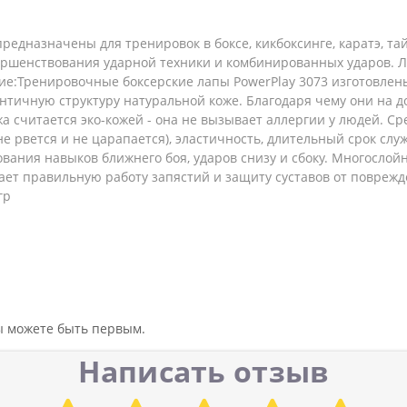
редназначены для тренировок в боксе, кикбоксинге, каратэ, та
ершенствования ударной техники и комбинированных ударов. 
е:Тренировочные боксерские лапы PowerPlay 3073 изготовлен
ентичную структуру натуральной коже. Благодаря чему они на 
считается эко-кожей - она ​​не вызывает аллергии у людей. С
е рвется и не царапается), эластичность, длительный срок сл
ования навыков ближнего боя, ударов снизу и сбоку. Многосл
ет правильную работу запястий и защиту суставов от поврежде
гр
вы можете быть первым.
Написать отзыв