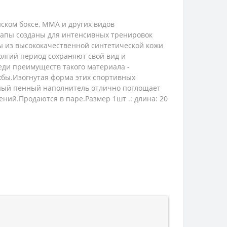
йском боксе, MMA и других видов
Лапы созданы для интенсивных тренировок
ы из высококачественной синтетической кожи
долгий период сохраняют свой вид и
реди преимуществ такого материала -
ужбы.Изогнутая форма этих спортивных
ойный пенный наполнитель отлично поглощает
ний.Продаются в паре.Размер 1шт .: длина: 20