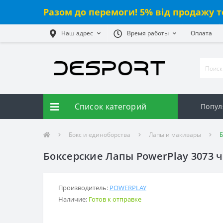
Разом до перемоги! 5% від продажу т
Наш адрес
Время работы
Оплата
Список категорий
Попул
Бокс и единоборства
Лапы и макивары
Б
Боксерские Лапы PowerPlay 3073 
Производитель:
POWERPLAY
Наличие:
Готов к отправке