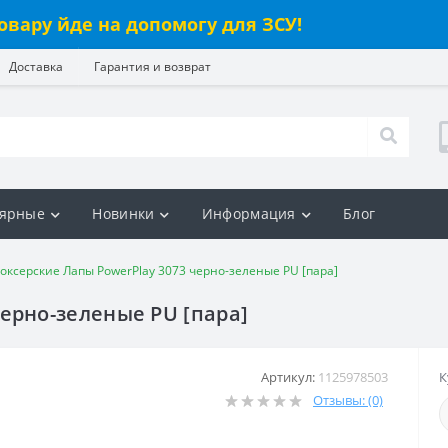
овару йде на допомогу для ЗСУ!
Доставка
Гарантия и возврат
ярные
Новинки
Информация
Блог
оксерские Лапы PowerPlay 3073 черно-зеленые PU [пара]
черно-зеленые PU [пара]
Артикул:
1125978503
К
Отзывы: (0)