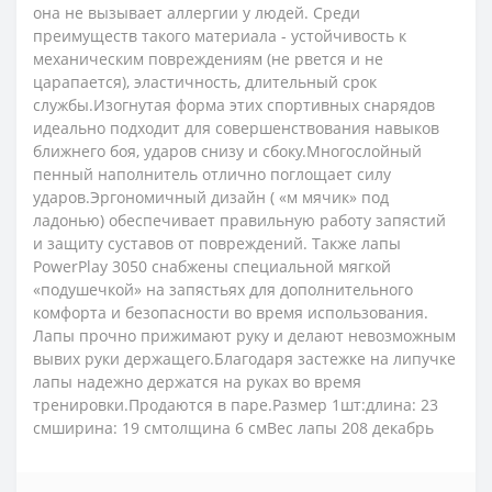
она ​​не вызывает аллергии у людей. Среди
преимуществ такого материала - устойчивость к
механическим повреждениям (не рвется и не
царапается), эластичность, длительный срок
службы.Изогнутая форма этих спортивных снарядов
идеально подходит для совершенствования навыков
ближнего боя, ударов снизу и сбоку.Многослойный
пенный наполнитель отлично поглощает силу
ударов.Эргономичный дизайн ( «м мячик» под
ладонью) обеспечивает правильную работу запястий
и защиту суставов от повреждений. Также лапы
PowerPlay 3050 снабжены специальной мягкой
«подушечкой» на запястьях для дополнительного
комфорта и безопасности во время использования.
Лапы прочно прижимают руку и делают невозможным
вывих руки держащего.Благодаря застежке на липучке
лапы надежно держатся на руках во время
тренировки.Продаются в паре.Размер 1шт:длина: 23
смширина: 19 смтолщина 6 смВес лапы 208 декабрь