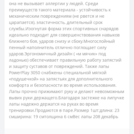
она ​​не вызывает аллергии у людей. Среди
преимуществ такого материала - устойчивость к
механическим повреждениям (не рвется и не
царапается), эластичность, длительный срок
службы.Изогнутая форма этих спортивных снарядов
идеально подходит для совершенствования навыков
ближнего боя, ударов снизу и сбоку.Многослойный
пенный наполнитель отлично поглощает силу
ударов.Эргономичный дизайн ( «м мячик» под
ладонью) обеспечивает правильную работу запястий
и защиту суставов от повреждений. Также лапы
PowerPlay 3050 снабжены специальной мягкой
«подушечкой» на запястьях для дополнительного
комфорта и безопасности во время использования.
Лапы прочно прижимают руку и делают невозможным
вывих руки держащего.Благодаря застежке на липучке
лапы надежно держатся на руках во время
тренировки.Продаются в паре.Размер 1шт:длина: 23
смширина: 19 смтолщина 6 смВес лапы 208 декабрь