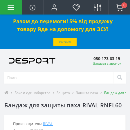
0
Разом до перемоги! 5% від продажу
товару йде на допомогу для ЗСУ!
Закрыть
050 173 63 19
Заказать звонок
Бокс и единоборства
Защита
Защита паха
Бандаж для за
Бандаж для защиты паха RIVAL RNFL60
Производитель:
RIVAL