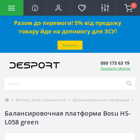
0
Разом до перемоги! 5% від продажу
товару йде на допомогу для ЗСУ!
Закрыть
050 173 63 19
Заказать звонок
Фитнес, йога и гимнастика
Балансировочные платформы
Ба
Балансировочная платформа Bosu HS-
L058 green