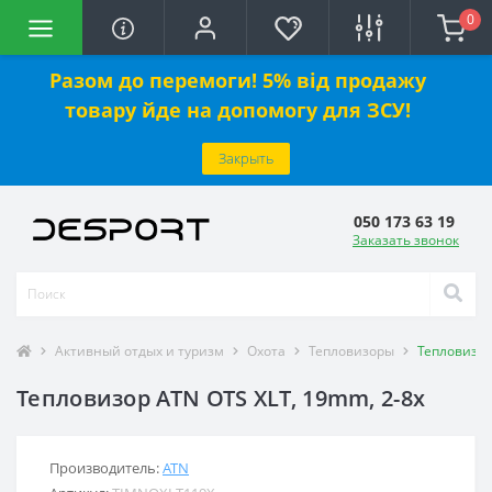
0
Разом до перемоги! 5% від продажу
товару йде на допомогу для ЗСУ!
Закрыть
050 173 63 19
Заказать звонок
Активный отдых и туризм
Охота
Тепловизоры
Тепловизор
Тепловизор ATN OTS XLT, 19mm, 2-8x
Производитель:
ATN