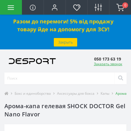
0
Разом до перемоги! 5% від продажу
товару йде на допомогу для ЗСУ!
Закрыть
050 173 63 19
Заказать звонок
Бокс и единоборства
Аксессуары для бокса
Капы
Арома-ка
Арома-капа гелевая SHOCK DOCTOR Gel
Nano Flavor