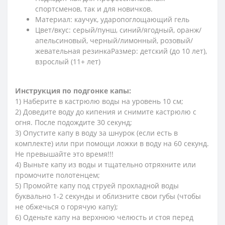
спортсменов, так и для новичков.
Материал: каучук, ударопоглощающий гель
Цвет/вкус: серый/пунш, синий/ягодный, оранж/
апельсиновый, черный/лимонный, розовый/
жевательная резинкаРазмер: детский (до 10 лет),
взрослый (11+ лет)
Инструкция по подгонке капы:
1) Наберите в кастрюлю воды на уровень 10 см;
2) Доведите воду до кипения и снимите кастрюлю с
огня. После подождите 30 секунд;
3) Опустите капу в воду за шнурок (если есть в
комплекте) или при помощи ложки в воду на 60 секунд.
Не превышайте это время!!!
4) Выньте капу из воды и тщательно отряхните или
промочите полотенцем;
5) Промойте капу под струей прохладной воды
буквально 1-2 секунды и облизните свои губы (чтобы
не обжечься о горячую капу);
6) Оденьте капу на верхнюю челюсть и стоя перед