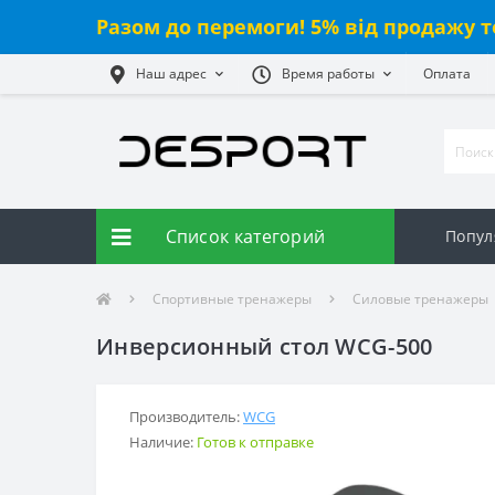
Разом до перемоги! 5% від продажу т
Наш адрес
Время работы
Оплата
Список категорий
Попул
Спортивные тренажеры
Силовые тренажеры
Инверсионный стол WCG-500
Производитель:
WCG
Наличие:
Готов к отправке