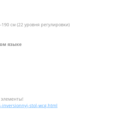
190 см (22 уровня регулировки)
ком языке
е элементы!
-inversionnyj-stol-wcg.html