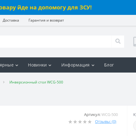
овару йде на допомогу для ЗСУ!
Доставка
Гарантия и возврат
ярные
Новинки
Информация
Блог
Инверсионный стол WCG-500
Артикул:
WCG-500
К
Отзывы: (0)