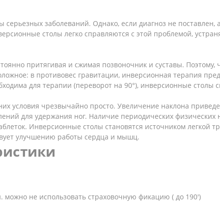
ы серьезных заболеваний. Однако, если диагноз не поставлен, а
нверсионные столы легко справляются с этой проблемой, устра
стоянно притягивая и сжимая позвоночник и суставы. Поэтому, 
положное: в противовес гравитации, инверсионная терапия пр
еобходима для терапии (переворот на 90°), инверсионные стол
их условия чрезвычайно просто. Увеличение наклона приведе
ений для удержания ног. Наличие периодических физических н
таблеток. Инверсионные столы становятся источником легкой т
твует улучшению работы сердца и мышц.
ристики
. можно не использовать страховочную фикацию ( до 190')